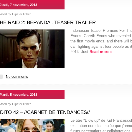
Jeudi, 7 novembre, 2013
osted by
HipsterTriber
HE RAID 2: BERANDAL TEASER TRAILER
Indonesian Teaser Premiere For The
Evans. Gareth Evans who revealed th
the first movie ends, and there will
car, fighting against four people as
2014. Just
Read more
>
No comments
Mardi, 5 novembre, 2013
osted by
HipsterTriber
DITO 42 – //CARNET DE TENDANCES//
Le titre "Blow up" de Kid Francescol
excitation non dissimulée que j'anno
futurs partenariats et collaborations