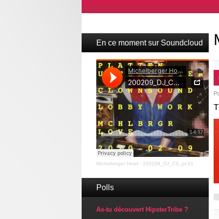
En ce moment sur Soundcloud
P
T
Michelberger Hotel
·
200209_DJ_CS_pt.01
Polls
As-tu découvert HipsterTribe ?