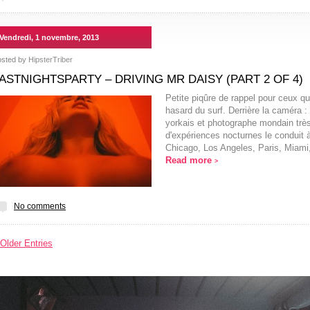
Vendredi, 1 novembre, 2013
osted by
HipsterTriber
ASTNIGHTSPARTY – DRIVING MR DAISY (PART 2 OF 4)
Petite piqûre de rappel pour ceux qu
hasard du surf. Derrière la caméra 
yorkais et photographe mondain très
d'expériences nocturnes le conduit à 
Chicago, Los Angeles, Paris, Miami
Read more
>
No comments
 Older Entries