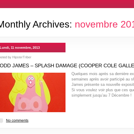
Monthly Archives:
novembre 20
Lundi, 11 novembre, 2013
osted by
HipsterTriber
ODD JAMES – SPLASH DAMAGE (COOPER COLE GALLE
Quelques mois après sa dernière ex
semaines après avoir participé au s
James présente sa nouvelle expositi
Si vous voulez voir plus que ces q
simplement jusqu’au 7 Décembre !
No comments