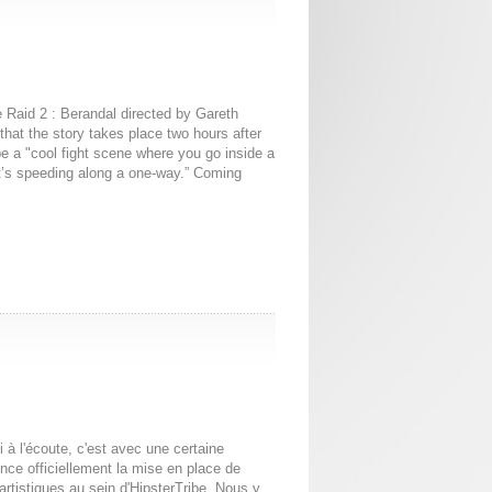
 Raid 2 : Berandal directed by Gareth
at the story takes place two hours after
 be a "cool fight scene where you go inside a
 it’s speeding along a one-way.” Coming
i à l'écoute, c'est avec une certaine
nce officiellement la mise en place de
 artistiques au sein d'HipsterTribe. Nous y