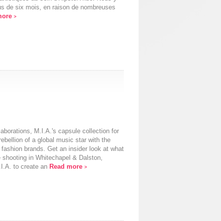
lus de six mois, en raison de nombreuses
more
>
laborations, M.I.A.'s capsule collection for
ebellion of a global music star with the
g fashion brands. Get an insider look at what
 shooting in Whitechapel & Dalston,
.I.A. to create an
Read more
>