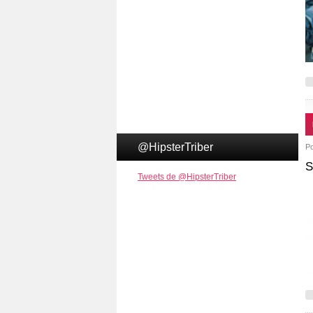
@HipsterTriber
P
S
Tweets de @HipsterTriber