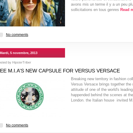
avons mis un terme il y a un peu p
sollicitations en tous genres
Read 
No comments
Mardi, 5 novembre, 2013
osted by
HipsterTriber
EE M.I.A’S NEW CAPSULE FOR VERSUS VERSACE
Breaking new territory in fashion col
Versus Versace brings together the r
attitude of one of the world's leadin
happended behind the scenes at the
London. the Italian house invited M
No comments