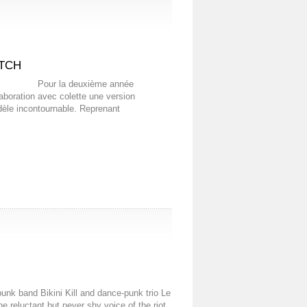
ATCH
xième année
aboration avec colette une version
dèle incontournable. Reprenant
unk band Bikini Kill and dance-punk trio Le
he reluctant but never shy voice of the riot