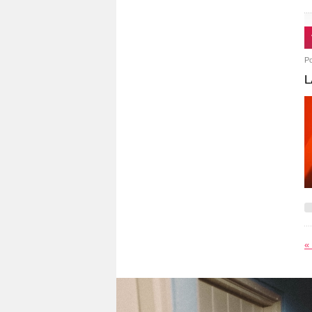
P
L
«