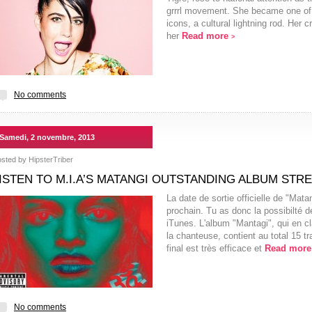
grrrl movement. She became one of
icons, a cultural lightning rod. Her 
her
Read more
>
No comments
Samedi, 2 novembre, 2013
osted by
HipsterTriber
ISTEN TO M.I.A’S MATANGI OUTSTANDING ALBUM STR
La date de sortie officielle de "Mat
prochain. Tu as donc la possibilté 
iTunes. L'album "Mantagi", qui en cl
la chanteuse, contient au total 15 t
final est très efficace et
Read mor
No comments