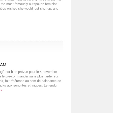
 the most famously outspoken feminist
critics wished she would just shut up, and
EAM
angi" est bien prévue pour le 4 novembre
de le pré-commander sans plus tarder sur
air, fait référence au nom de naissance de
racks aux sonorités ethniques. Le rendu
e
>