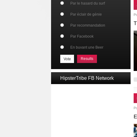
Par le hasard du surf
Par éclair de génie
P
T
Par recommandation
Par Facebook
En buvant une Beer
Results
HipsterTribe FB Network
P
E