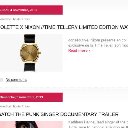
Lundi, 4 novembre, 2013
osted by
HipsterTriber
OLETTE X NIXON //TIME TELLER// LIMITED EDITION W
Pour la deu
consécutive, Nixon présente en coll
exclusive de la Time Teller, son mo
Read more
>
No comments
Dimanche, 3 novembre, 2013
osted by
HipsterTriber
ATCH THE PUNK SINGER DOCUMENTARY TRAILER
Kathleen Hanna, lead singer of the p
Tigre, rose to national attention as t