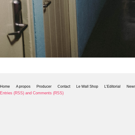
Home
A propos
Producer
Contact
Le Wall Shop
L’Editorial
New
Entries (RSS)
and
Comments (RSS)