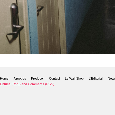
Home
A propos
Producer
Contact
Le Wall Shop
L’Editorial
New
Entries (RSS)
and
Comments (RSS)