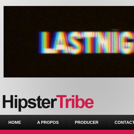
Urban webzine from Downtown
HOME
A PROPOS
PRODUCER
CONTAC