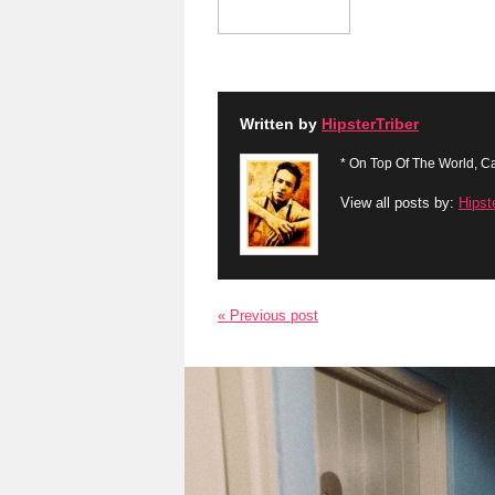
Written by
HipsterTriber
* On Top Of The World, Ca
View all posts by:
Hipst
« Previous post