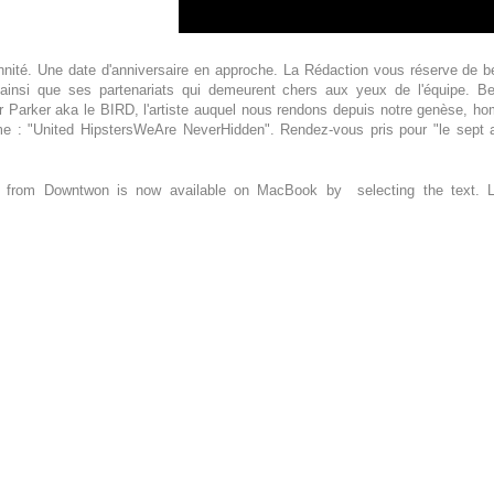
nnité. Une date d'anniversaire en approche. La Rédaction vous réserve de b
 ainsi que ses partenariats qui demeurent chers aux yeux de l'équipe. Be
er Parker aka le BIRD, l'artiste auquel nous rendons depuis notre genèse, 
me : "United HipstersWeAre NeverHidden". Rendez-vous pris pour "le sept av
e from Downtwon is now available on MacBook by selecting the text. Le