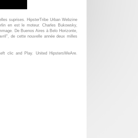
elles suprises. HipsterTribe Urban Webzine
rlin en est le moteur. Charles Bukowsky,
hommage. De Buenos Aires à Belo Horizonte,
ril", de cette nouvelle année deux milles
ft clic and Play. United HipstersWeAre.