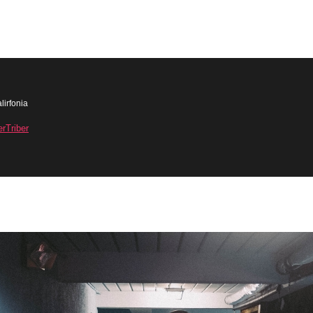
lirfonia
erTriber