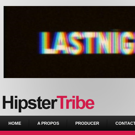
Urban webzine from Downtown
HOME
A PROPOS
PRODUCER
CONTAC