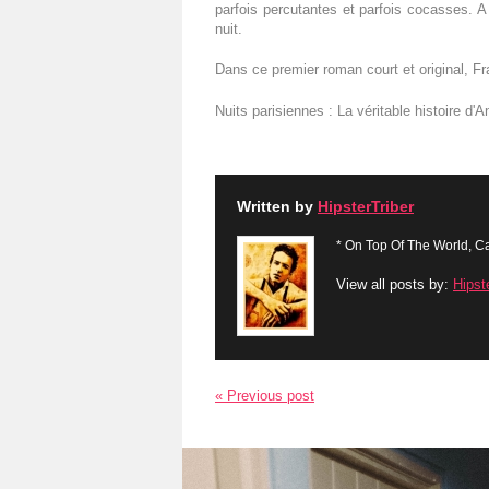
parfois percutantes et parfois cocasses. A 
nuit.
Dans ce premier roman court et original, F
Nuits parisiennes : La véritable histoire d
Written by
HipsterTriber
* On Top Of The World, Ca
View all posts by:
Hipst
« Previous post