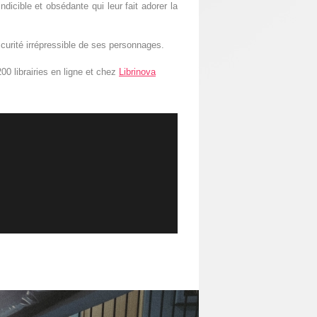
dicible et obsédante qui leur fait adorer la
curité irrépressible de ses personnages.
00 librairies en ligne et chez
Librinova