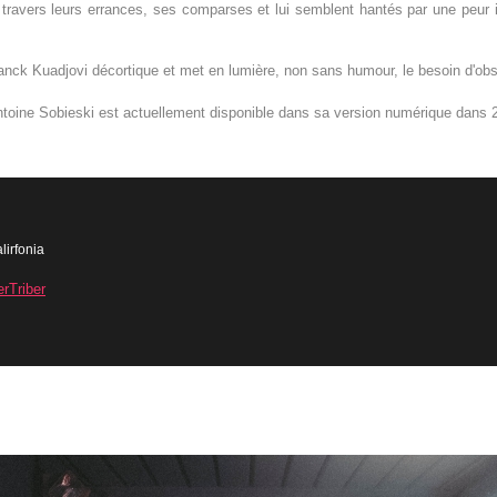
travers leurs errances, ses comparses et lui semblent hantés par une peur in
ranck Kuadjovi décortique et met en lumière, non sans humour, le besoin d'obs
'Antoine Sobieski est actuellement disponible dans sa version numérique dans 2
lirfonia
erTriber