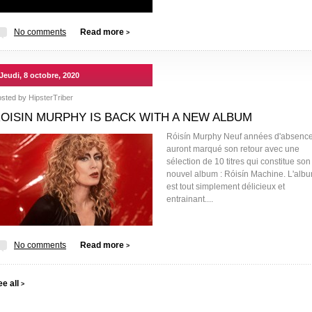
No comments
Read more
>
Jeudi, 8 octobre, 2020
osted by
HipsterTriber
OISIN MURPHY IS BACK WITH A NEW ALBUM
Róisín Murphy Neuf années d'absenc
auront marqué son retour avec une
sélection de 10 titres qui constitue son
nouvel album : Róisín Machine. L'alb
est tout simplement délicieux et
entrainant....
No comments
Read more
>
ee all
>