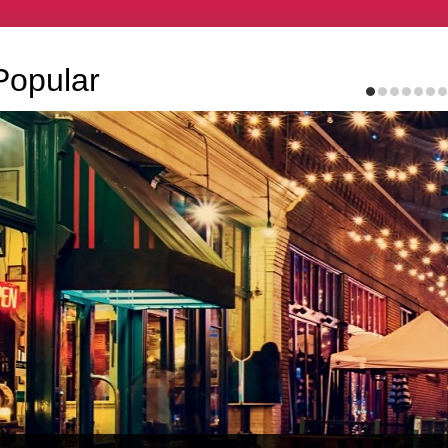
Popular
1
2
3
4
5
6
7