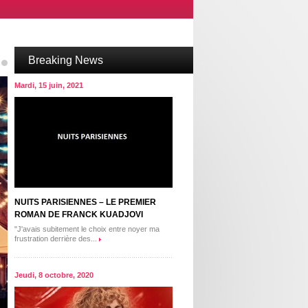
Breaking News
8
Mardi, 15 juin, 2021
NUITS PARISIENNES – LE PREMIER
ROMAN DE FRANCK KUADJOVI
"J'avais subitement le choix entre noyer ma
frustration derrière des...
Jeudi, 8 octobre, 2020