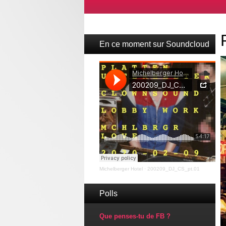
En ce moment sur Soundcloud
Michelberger Hotel
·
200209_DJ_CS_pt.01
Polls
Que penses-tu de FB ?