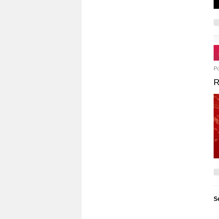
P
R
S