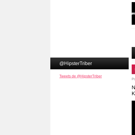
@HipsterTriber
Tweets de @HipsterTriber
P
N
K