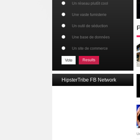
Un réseau plutôt cool
Une vaste fumisterie
Un outil de séduction
P
Une base de données
Un site de commerce
Results
HipsterTribe FB Network
Un