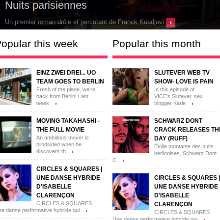
SCHWARZ DONT CRACK
Discover This Day (Ruff) their new song
opular this week
Popular this month
EINZ ZWEI DREI... UO
SLUTEVER WEB TV
TEAM GOES TO BERLIN
SHOW- LOVE IS PAIN
Fresh of the plane, we’re
In this episode of
back from Berlin! Last
VICE's Slutever, sex
week
blogger Karle
MOVING TAKAHASHI -
SCHWARZ DONT
THE FULL MOVIE
CRACK RELEASES TH
An ambitious mover is
DAY (RUFF)
blindsided when he
Étoile montante des nuits
discovers th
berlinoises, Schwarz Dont
C
CIRCLES & SQUARES |
UNE DANSE HYBRIDE
CIRCLES & SQUARES |
D'ISABELLE
UNE DANSE HYBRIDE
CLARENÇON
D'ISABELLE
CIRCLES & SQUARES
CLARENÇON
e danse performative hybride qui
CIRCLES & SQUARES
Une danse performative hybride qui