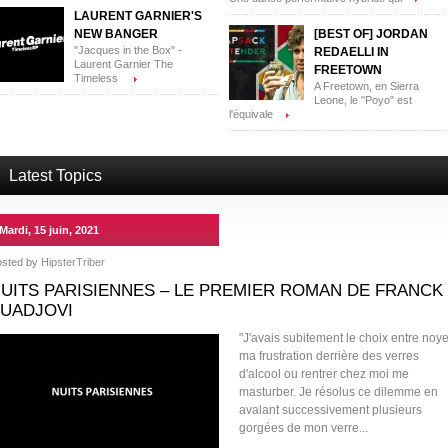
LAURENT GARNIER'S
NEW BANGER
[BEST OF] JORDAN
"Jacques in the Box" -
REDAELLI IN
Laurent Garnier The
FREETOWN
Timeless
A Freetown, en Sierra
Leone, le "Poyo" est
l'équivale
Latest Topics
Mardi, 15 juin, 2021
osted by
HipsterTriber
UITS PARISIENNES – LE PREMIER ROMAN DE FRANCK
UADJOVI
"J'avais subitement le choix entre noye
ma frustration derrière des verres
d'alcool ou rentrer chez moi me
masturber. Je résolus ce dilemme en
avalant successivement plusieurs
gorgées de mon verre...