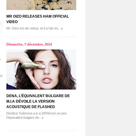
MR OIZO RELEASES HAM OFFICIAL
VIDEO
Mr. Oizo est de retour, et il a l’air en...
Dimanche, 7 décembre, 2014
e
um
DENA, L’ÉQUIVALENT BULGARE DE
M.I.A DÉVOILE LA VERSION
ACOUSTIQUE DE FLASHED
Denitza Todorova a.k.a DENA est un peu
l'équivalent bulgare de...