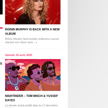
ROISIN MURPHY IS BACK WITH A NEW
ALBUM
Róisín Murphy Neuf années d'absence auront
marqué son retour avec...
Samedi, 25 avril, 2020
IS
NIGHTRIDER – TOM MISCH & YUSSEF
DAYES
Le dernier article publié date du 17 décembre