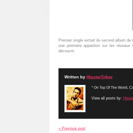
Premier single extrait du second album de L
une première apparition sur les réseaux 
découvrir.
Written by
HipsterTriber
* On Top Of The World, Ca
View all posts by:
Hipst
« Previous post