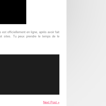
st officiellement en ligne, après avoir fait
 et sites. Tu peux prendre le temps de le
Next Post »