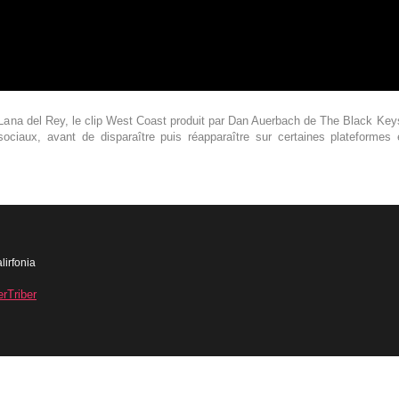
ana del Rey, le clip West Coast produit par Dan Auerbach de The Black Keys e
sociaux, avant de disparaître puis réapparaître sur certaines plateformes
lirfonia
erTriber