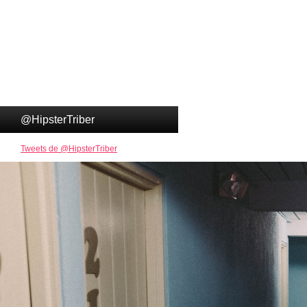
@HipsterTriber
Tweets de @HipsterTriber