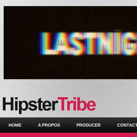
Urban webzine from Downtown
HOME
A PROPOS
PRODUCER
CONTAC