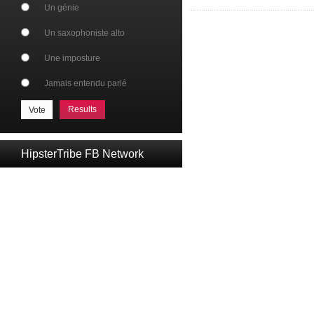
Un génie
Un saxophoniste alto
Une imposture
Jamais entendu parlé
Results
HipsterTribe FB Network