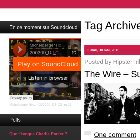
Tag Archiv
En ce moment sur Soundcloud
Lundi, 30 mai, 2011
Posted by
HipsterTri
The Wire – S
Michelberger Hotel
·
200209_DJ_CS_pt.01
Polls
One comment
Que t'évoque Charlie Parker ?