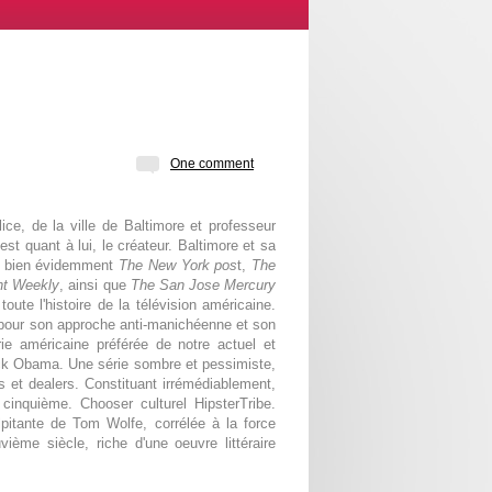
One comment
ce, de la ville de Baltimore et professeur
 est quant à lui, le créateur. Baltimore et sa
ras bien évidemment
The New York pos
t,
The
nt Weekly
, ainsi que
The San Jose Mercury
oute l'histoire de la télévision américaine.
pour son approche anti-manichéenne et son
ie américaine préférée de notre actuel et
ack Obama. Une série sombre et pessimiste,
ts et dealers. Constituant irrémédiablement,
cinquième. Chooser culturel HipsterTribe.
lpitante de Tom Wolfe, corrélée à la force
uvième siècle, riche d'une oeuvre littéraire