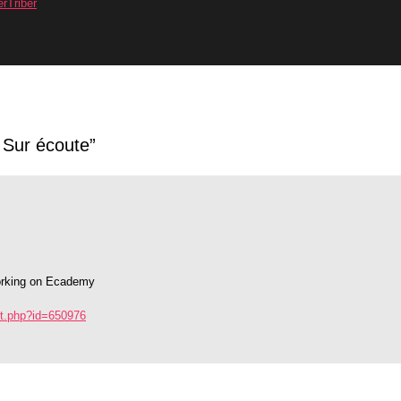
erTriber
 Sur écoute”
orking on Ecademy
t.php?id=650976