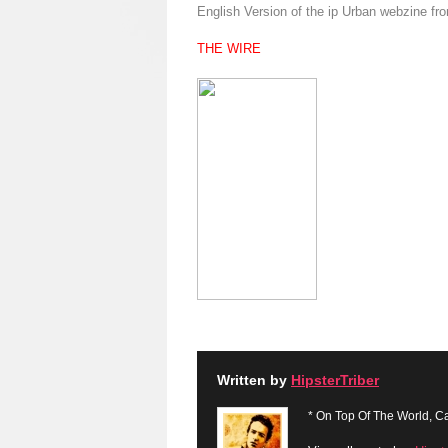
English Version of the ip Urban webzine fr
THE WIRE
Written by
HipsterTriber
* On Top Of The World, Ca