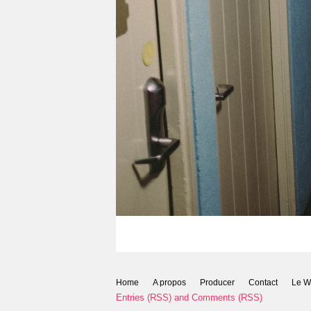
Home
A propos
Producer
Contact
Le W
Entries (RSS)
and
Comments (RSS)