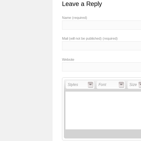
Leave a Reply
Name (required)
Mail (will not be published) (required)
Website
Styles
Font
Font Si
Styles
Font
Size