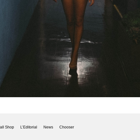
all Shop
L’Editorial
News
Chooser