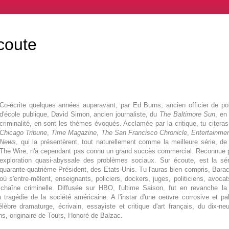
coute
Co-écrite quelques années auparavant, par Ed Burns, ancien officier de poli
d'école publique, David Simon, ancien journaliste, du
The Baltimore Sun
, en
criminalité, en sont les thèmes évoqués. Acclamée par la critique, tu cite
Chicago Tribune
,
Time Magazine
,
The San Francisco Chronicle
,
Entertainme
News
, qui la présentèrent, tout naturellement comme la meilleure série, de t
The Wire, n'a cependant pas connu un grand succès commercial. Reconnue 
exploration quasi-abyssale des problèmes sociaux. Sur écoute, est la sér
quarante-quatrième Président, des Etats-Unis. Tu l'auras bien compris, Bar
où s'entre-mêlent, enseignants, policiers, dockers, juges, politiciens, avoca
 chaîne criminelle. Diffusée sur HBO, l'ultime Saison, fut en revanche la 
 tragédie de la société américaine. A l'instar d'une oeuvre corrosive et pa
élèbre dramaturge, écrivain, essayiste et critique d'art français, du dix-ne
s, originaire de Tours, Honoré de Balzac.