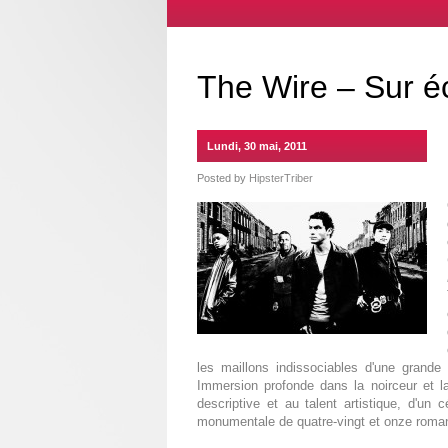
The Wire – Sur é
Lundi, 30 mai, 2011
Posted by
HipsterTriber
les maillons indissociables d'une grande
Immersion profonde dans la noirceur et la
descriptive et au talent artistique, d'un c
monumentale de quatre-vingt et onze roman