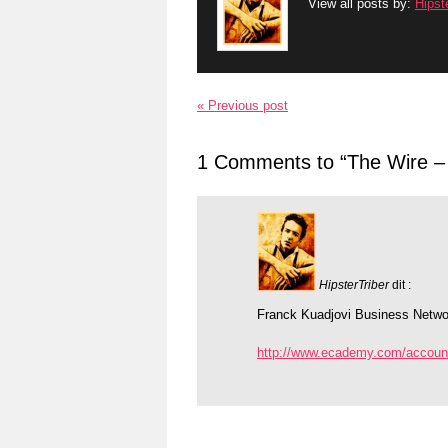
View all posts by:
Hipst
« Previous post
1 Comments to “The Wire –
HipsterTriber
dit :
Franck Kuadjovi Business Netw
http://www.ecademy.com/accoun