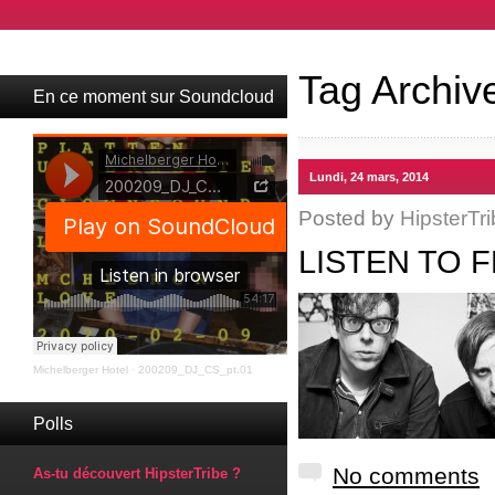
Tag Archiv
En ce moment sur Soundcloud
Lundi, 24 mars, 2014
Posted by
HipsterTri
LISTEN TO 
Michelberger Hotel
·
200209_DJ_CS_pt.01
Polls
No comments
As-tu découvert HipsterTribe ?