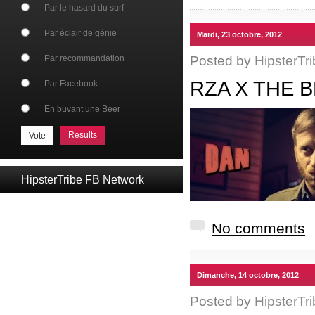
Par le hasard du surf
Par éclair de génie
Mardi, 23 octobre, 2012
Posted by
HipsterTri
Par recommandation
RZA X THE 
Par Facebook
En buvant une Beer
Results
HipsterTribe FB Network
No comments
Dimanche, 14 octobre, 2012
Posted by
HipsterTri