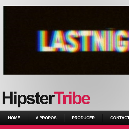
Urban webzine from Downtown
HOME
A PROPOS
PRODUCER
CONTAC