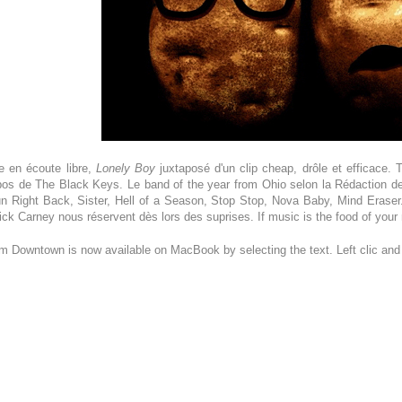
re en écoute libre,
Lonely Boy
juxtaposé d'un clip cheap, drôle et efficace. 
pos de The Black Keys. Le band of the year from Ohio selon la Rédaction d
 Right Back, Sister, Hell of a Season, Stop Stop, Nova Baby, Mind Eraser. 
ck Carney nous réservent dès lors des suprises. If music is the food of your m
om Downtown is now available on MacBook by selecting the text. Left clic an