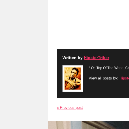
Written by
HipsterTriber
* On Top Of The World, Ca
View all posts by:
Hipst
« Previous post