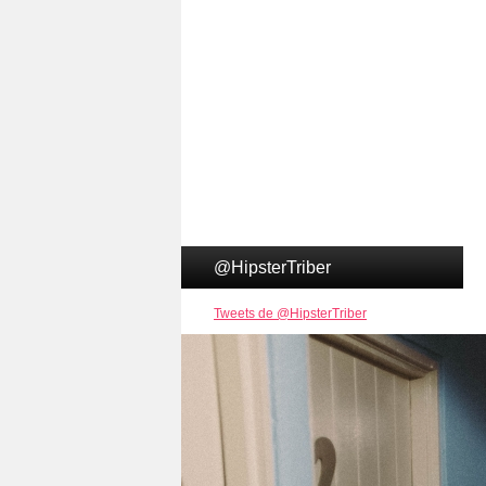
@HipsterTriber
Tweets de @HipsterTriber