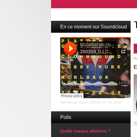
En ce moment sur Soundcloud
P
E
Michelberger Hotel
·
200209_DJ_CS_pt.01
Polls
Quelle marque adules-tu ?