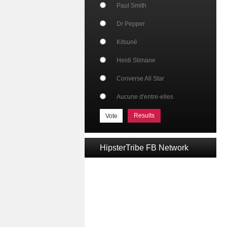
Paul Smith
Dr Pepper
Kitsuné
Heidi Slimane
Converse All Star
Aucune d'entre-elles
Results
HipsterTribe FB Network