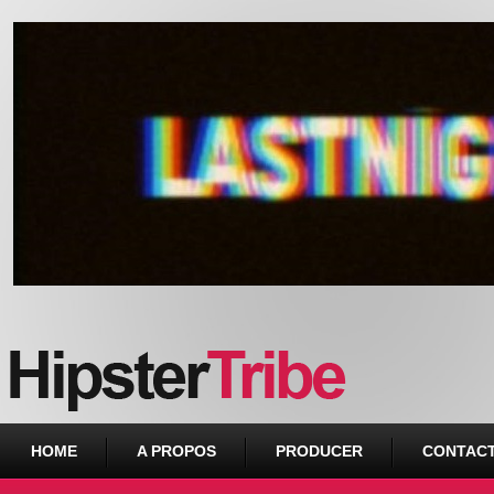
Urban webzine from Downtown
HOME
A PROPOS
PRODUCER
CONTAC