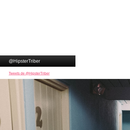
@HipsterTriber
Tweets de @HipsterTriber