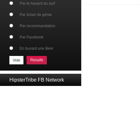
Par le hasard du surf
Par éclair de génie
Par recommandation
Par Facebook
En buvant une Beer
Results
HipsterTribe FB Network