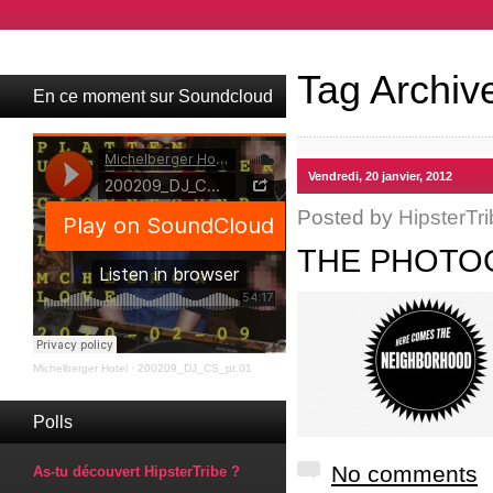
Tag Archiv
En ce moment sur Soundcloud
Vendredi, 20 janvier, 2012
Posted by
HipsterTri
THE PHOTO
Michelberger Hotel
·
200209_DJ_CS_pt.01
Polls
No comments
As-tu découvert HipsterTribe ?