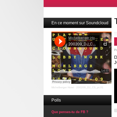
En ce moment sur Soundcloud
P
D
Michelberger Hotel
·
200209_DJ_CS_pt.01
Polls
Que penses-tu de FB ?