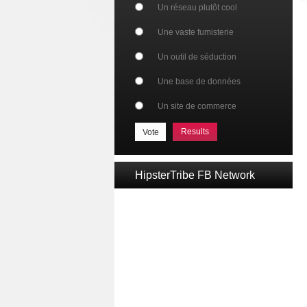
Un réseau plutôt cool
Une vaste fumisterie
Un outil de séduction
Une base de données
Un site de commerce
Results
HipsterTribe FB Network