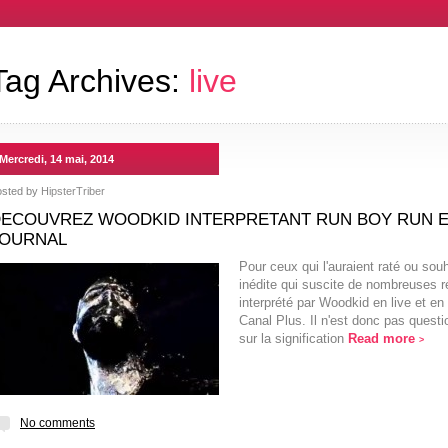
Tag Archives:
live
Mercredi, 14 mai, 2014
osted by
HipsterTriber
ECOUVREZ WOODKID INTERPRETANT RUN BOY RUN EN
JOURNAL
Pour ceux qui l'auraient raté ou sou
inédite qui suscite de nombreuses ré
interprété par Woodkid en live et en
Canal Plus. Il n'est donc pas quest
sur la signification
Read more
>
No comments