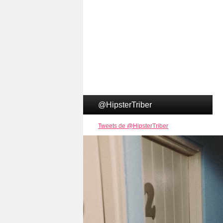
@HipsterTriber
Tweets de @HipsterTriber