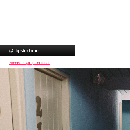
@HipsterTriber
Tweets de @HipsterTriber