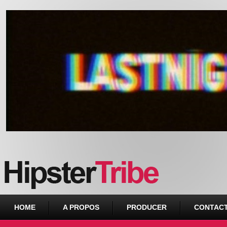
Urban webzine from Downtown
HOME
A PROPOS
PRODUCER
CONTAC