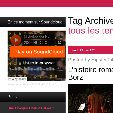
Tag Archiv
En ce moment sur Soundcloud
tous les t
Lundi, 23 mai, 2011
Posted by
HipsterTri
L’histoire ro
Borz
Michelberger Hotel
·
200209_DJ_CS_pt.01
Polls
Que t'évoque Charlie Parker ?