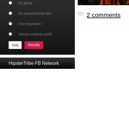
Un génie
Un saxophoniste alto
2 comments
Une imposture
Jamais entendu parlé
Results
HipsterTribe FB Network