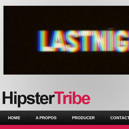
Urban webzine from Downtown
HOME
A PROPOS
PRODUCER
CONTAC