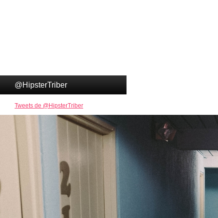
@HipsterTriber
Tweets de @HipsterTriber