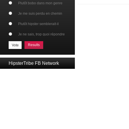
Plutôt bobo dans mon genre
Je me suis perdu en chemin
Plutôt hipster semblerait-il
Je ne sais, trop quoi répondre
Results
HipsterTribe FB Network