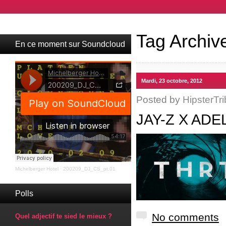
Tag Archiv
En ce moment sur Soundcloud
Mardi, 23 octobre, 2012
Posted by
HipsterTri
JAY-Z X AD
Michelberger Hotel
·
200209_DJ_CS_pt.01
Polls
No comments
Quel adjectif te sied le mieux ?