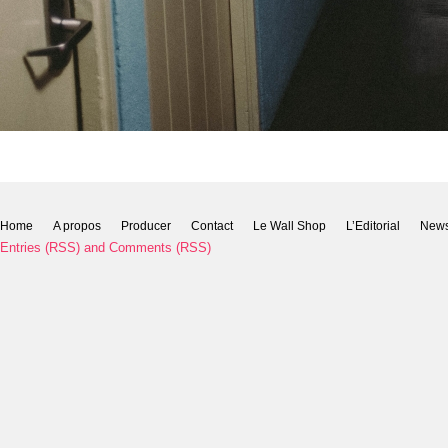
Home
A propos
Producer
Contact
Le Wall Shop
L’Editorial
New
Entries (RSS)
and
Comments (RSS)