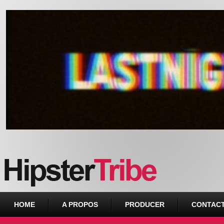
Urban webzine from Downtown
HOME
A PROPOS
PRODUCER
CONTAC