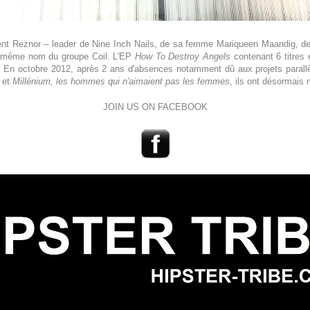
rent Reznor – leader de Nine Inch Nails, de sa femme Mariqueen Maandig, d
du même nom du groupe Coil. L'EP
How To Destroy Angels
contenant 6 titres e
iel. En octobre 2012, après 2 ans d'absences notamment dû aux projets parall
et
Millénium, les hommes qui n'aimaient pas les femmes
, ils ont désormais m
JOIN US ON FACEBOOK