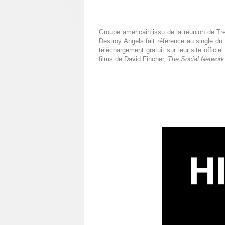
Groupe américain issu de la réunion de T
Destroy Angels fait référence au single 
téléchargement gratuit sur leur site offic
films de David Fincher,
The Social Network