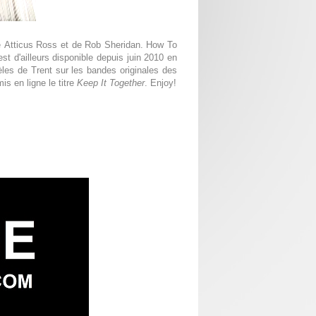
e Atticus Ross et de Rob Sheridan. How To
st d'ailleurs disponible depuis juin 2010 en
èles de Trent sur les bandes originales des
is en ligne le titre
Keep It Together
. Enjoy!