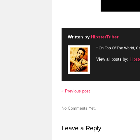
Written by
HipsterTriber
* On Top Of The World, Ca
View all posts by:
Hipst
« Previous post
No Comments Yet.
Leave a Reply