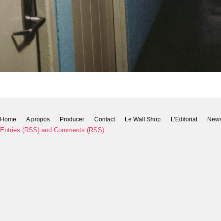
Home
A propos
Producer
Contact
Le Wall Shop
L’Editorial
New
Entries (RSS)
and
Comments (RSS)