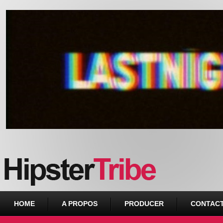
Urban webzine from Downtown
HOME
A PROPOS
PRODUCER
CONTAC