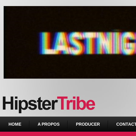
Urban webzine from Downtown
HOME
A PROPOS
PRODUCER
CONTAC