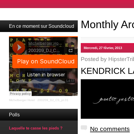
Monthly Ar
En ce moment sur Soundcloud
Mercredi, 27 février, 2013
Posted by
HipsterTri
KENDRICK L
Michelberger Hotel
·
200209_DJ_CS_pt.01
Polls
No comments
Laquelle te casse les pieds ?