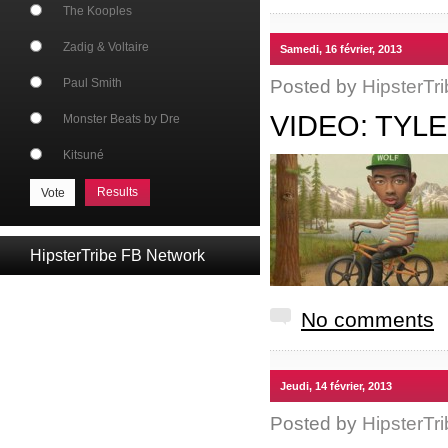
The Kooples
Zadig & Voltaire
Samedi, 16 février, 2013
Posted by
HipsterTri
Paul Smith
VIDEO: TYL
Monster Beats by Dre
Kitsuné
Results
HipsterTribe FB Network
No comments
Jeudi, 14 février, 2013
Posted by
HipsterTri