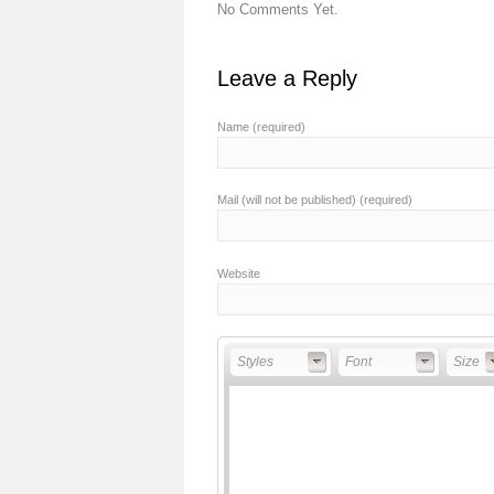
No Comments Yet.
Leave a Reply
Name (required)
Mail (will not be published) (required)
Website
Styles
Font
Font Si
Styles
Font
Size