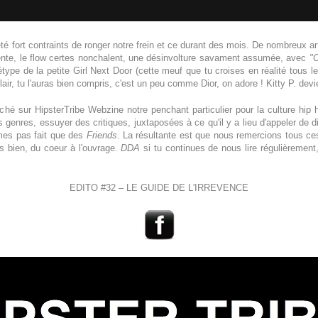
fort contraints de ronger notre frein et ce durant des mois. De nombreux articl
lente, le flow certes nonchalent, une désinvolture savament assumée, avec
"
étype de la petite Girl Next Door (cette meuf que tu croises en réalité tous le
clair, tu l'auras bien compris, c'est un peu comme Dior, on adore ! Kitty P. dev
hé sur HipsterTribe Webzine notre penchant particulier pour la culture hip 
 genres, essuyer des critiques, juxtaposées à ce qu'il y a lieu d'appeler de di
mes pas fait que des
Friends
. La résultante est que nous remercions tous ces
s bien, du coeur à l'ouvrage.
DDA
si tu continues de nous lire régulièrement
EDITO #32 – LE GUIDE DE L'IRREVENCE