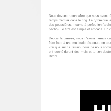
Nous devons reconnaître que nous avons été 
temps d'entrer dans le ring. La rythmique 
des poussières, incarne à perfection l'arch
pécho). Le titre est simple et efficace. En 
Depuis la genèse, nous n'avons jamais cac
faire face à une multitude d'assauts en tous
vrai que sur ce terrain, nous ne nous som
ont donné durant des mois et tu t'en doute
Bitch!