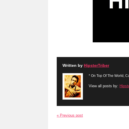
Written by
HipsterTriber
* On Top Of The World, Ca
View all posts by:
Hipst
« Previous post