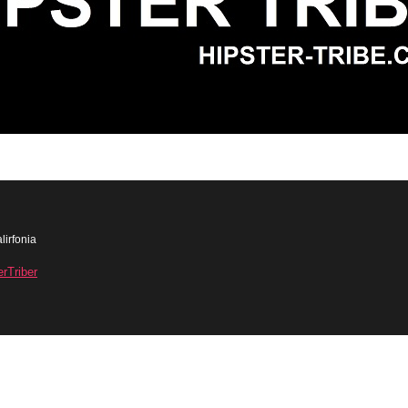
lirfonia
erTriber