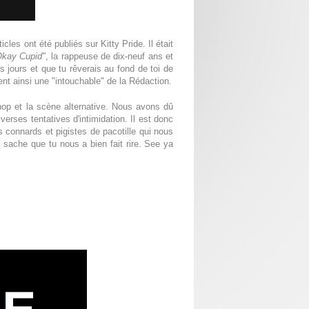
es ont été publiés sur Kitty Pride. Il était
Okay Cupid"
, la rappeuse de dix-neuf ans et
s jours et que tu rêverais au fond de toi de
ient ainsi une "intouchable" de la Rédaction.
hop et la scène alternative. Nous avons dû
verses tentatives d'intimidation. Il est donc
 connards et pigistes de pacotille qui nous
, sache que tu nous a bien fait rire. See ya