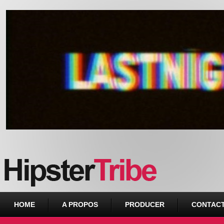
Urban webzine from Downtown
HOME
A PROPOS
PRODUCER
CONTAC