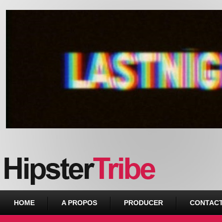
Urban webzine from Downtown
HOME
A PROPOS
PRODUCER
CONTAC