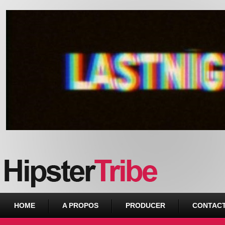
Urban webzine from Downtown
HOME
A PROPOS
PRODUCER
CONTAC