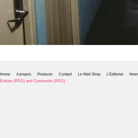
Home
A propos
Producer
Contact
Le Wall Shop
L’Editorial
New
Entries (RSS)
and
Comments (RSS)