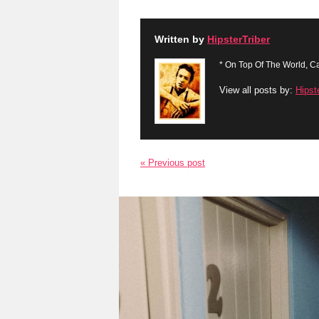
Written by
HipsterTriber
* On Top Of The World, Ca
View all posts by:
Hipst
« Previous post