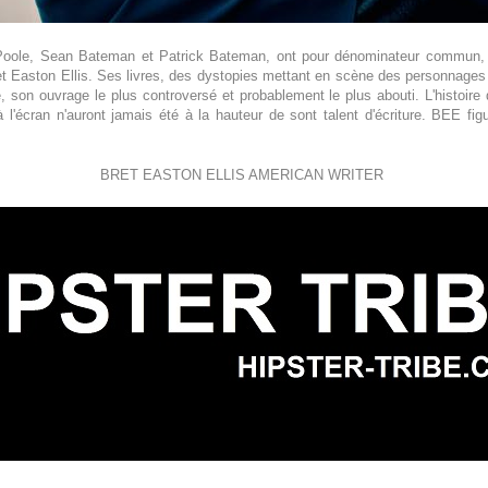
n Poole, Sean Bateman et Patrick Bateman, ont pour dénominateur commun, 
ret Easton Ellis. Ses livres, des dystopies mettant en scène des personnage
,
son ouvrage le plus controversé et probablement le plus abouti. L'histoire d'
 l'écran n'auront jamais été à la hauteur de sont talent d'écriture. BEE fi
BRET EASTON ELLIS AMERICAN WRITER