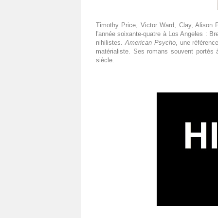
Timothy Price, Victor Ward, Clay, Aliso
l'année soixante-quatre à Los Angeles : B
nihilistes.
American Psycho
, une référence
matérialiste. Ses romans souvent portés à
siècle.