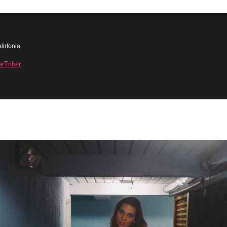
lirfonia
erTriber