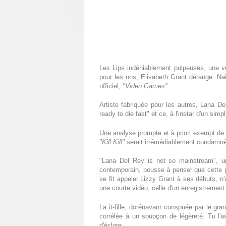
Les Lips indéniablement pulpeuses, une vé
pour les uns, Elisabeth Grant dérange. Na
officiel,
"Video Games"
.
Artiste fabriquée pour les autres, Lana D
ready to die fast" et ce, à l'instar d'un sim
Une analyse prompte et à priori exempt de t
"Kill Kill"
serait irrémédiablement condamnée
"Lana Del Rey is not so mainstream", un
contemporain, pousse à penser que cette pr
se fit appeler Lizzy Grant à ses débuts, 
une courte vidéo, celle d'un enregistrement
La it-fille, dorénavant conspuée par le gra
corrélée à un soupçon de légèreté. Tu l'a
d'éclore.