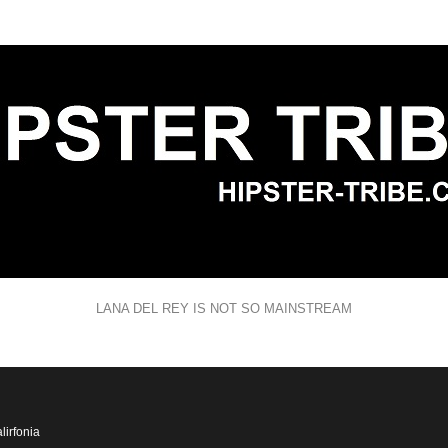
LANA DEL REY IS NOT SO MAINSTREAM
lirfonia