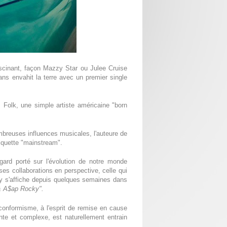
ascinant, façon Mazzy Star ou Julee Cruise
ns envahit la terre avec un premier single
 Folk, une simple artiste américaine "born
ombreuses influences musicales, l'auteure de
iquette "mainstream".
ard porté sur l'évolution de notre monde
es collaborations en perspective, celle qui
ey s'affiche depuis quelques semaines dans
& A$ap Rocky".
ticonformisme, à l'esprit de remise en cause
nte et complexe, est naturellement entrain