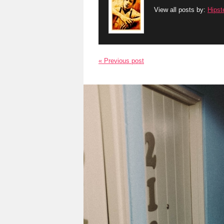
View all posts by:
Hipst
« Previous post