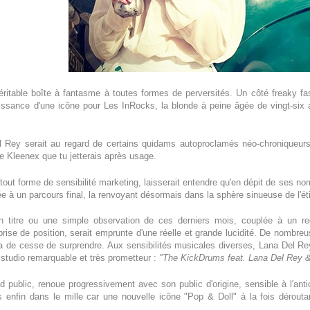
ritable boîte à fantasme à toutes formes de perversités. Un côté freaky f
issance d'une icône pour Les InRocks, la blonde à peine âgée de vingt-six a
el Rey serait au regard de certains quidams autoproclamés néo-chroniqueurs
ple Kleenex que tu jetterais après usage.
out forme de sensibilité marketing, laisserait entendre qu'en dépit de ses n
 à un parcours final, la renvoyant désormais dans la sphère sinueuse de l'ét
 titre ou une simple observation de ces derniers mois, couplée à un reg
ise de position, serait emprunte d'une réelle et grande lucidité. De nombreus
n'a de cesse de surprendre. Aux sensibilités musicales diverses, Lana Del R
 studio remarquable et très prometteur :
"The KickDrums feat. Lana Del Rey 
nd public, renoue progressivement avec son public d'origine, sensible à l'an
s enfin dans le mille car une nouvelle icône "Pop & Doll" à la fois dérouta