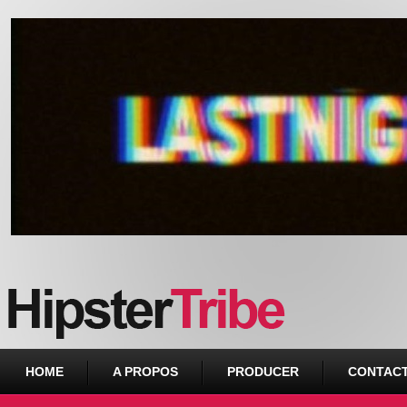
Urban webzine from Downtown
HOME
A PROPOS
PRODUCER
CONTAC