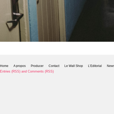
Home
A propos
Producer
Contact
Le Wall Shop
L’Editorial
New
Entries (RSS)
and
Comments (RSS)