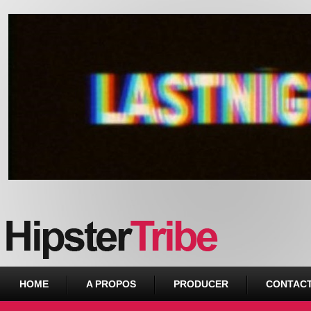
Urban webzine from Downtown
HOME
A PROPOS
PRODUCER
CONTAC