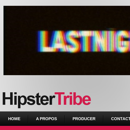
Urban webzine from Downtown
HOME
A PROPOS
PRODUCER
CONTAC