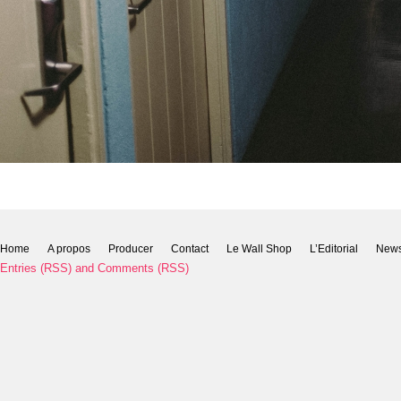
Home
A propos
Producer
Contact
Le Wall Shop
L’Editorial
New
Entries (RSS)
and
Comments (RSS)