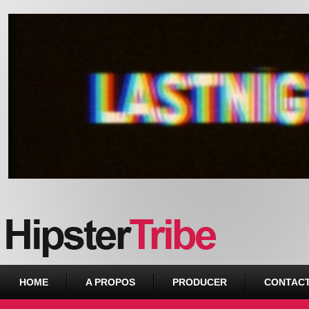
Urban webzine from Downtown
HOME
A PROPOS
PRODUCER
CONTAC