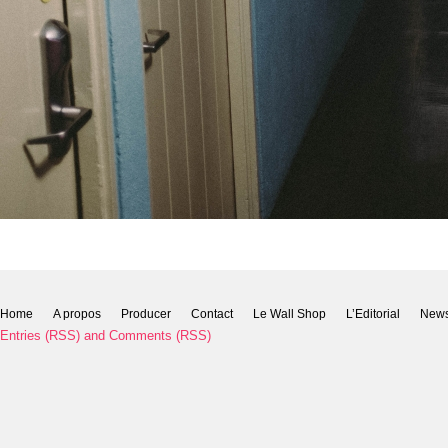
Home
A propos
Producer
Contact
Le Wall Shop
L’Editorial
New
Entries (RSS)
and
Comments (RSS)