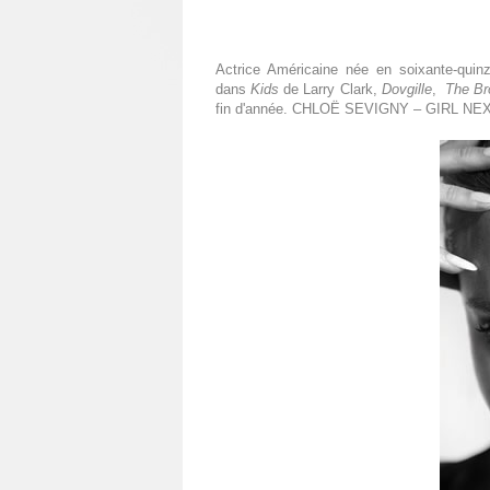
Actrice Américaine née en soixante-quinz
dans
Kids
de Larry Clark,
Dovgille
,
The B
fin d'année. CHLOË SEVIGNY – GIRL N