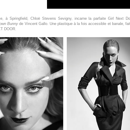
e, à Springfield, Chloë Stevens Sevigny, incarne la parfaite Girl Next D
rown Bunny
de Vincent Gallo. Une plastique à la fois accessible et banale, fai
EXT DOOR.