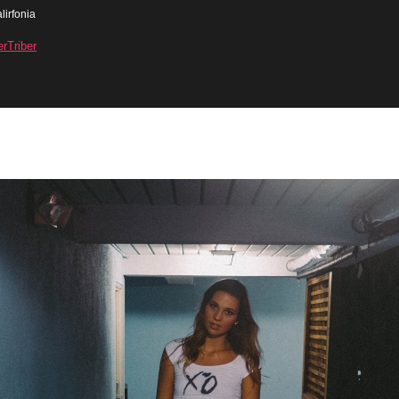
lirfonia
erTriber