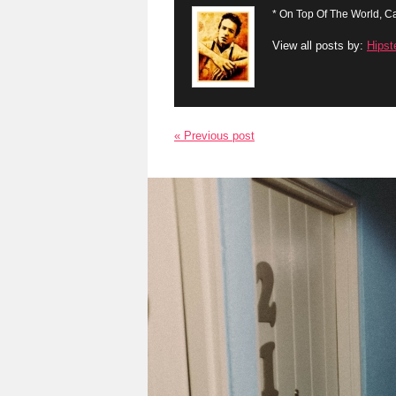
* On Top Of The World, Ca
View all posts by:
Hipst
« Previous post