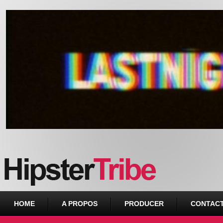
Urban webzine from Downtown
HOME
A PROPOS
PRODUCER
CONTAC