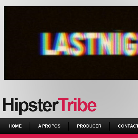
Urban webzine from Downtown
HOME
A PROPOS
PRODUCER
CONTAC