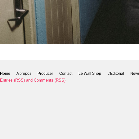
Home
A propos
Producer
Contact
Le Wall Shop
L’Editorial
New
Entries (RSS)
and
Comments (RSS)