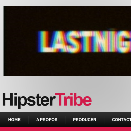
Urban webzine from Downtown
HOME
A PROPOS
PRODUCER
CONTAC