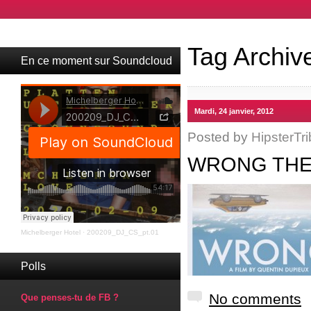
Tag Archiv
En ce moment sur Soundcloud
Mardi, 24 janvier, 2012
Posted by
HipsterTri
WRONG THE 
Michelberger Hotel
·
200209_DJ_CS_pt.01
Polls
No comments
Que penses-tu de FB ?