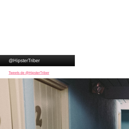
@HipsterTriber
Tweets de @HipsterTriber