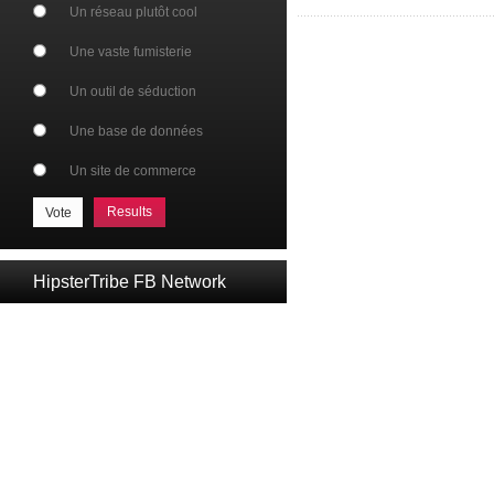
Un réseau plutôt cool
Une vaste fumisterie
Un outil de séduction
Une base de données
Un site de commerce
Results
HipsterTribe FB Network