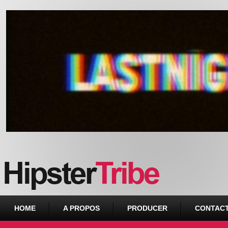
Urban webzine from Downtown
HOME
A PROPOS
PRODUCER
CONTAC