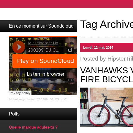
Tag Archiv
En ce moment sur Soundcloud
Lundi, 12 mai, 2014
Posted by
HipsterTri
VANHAWKS 
FIRE BICYC
Michelberger Hotel
·
200209_DJ_CS_pt.01
Polls
Quelle marque adules-tu ?