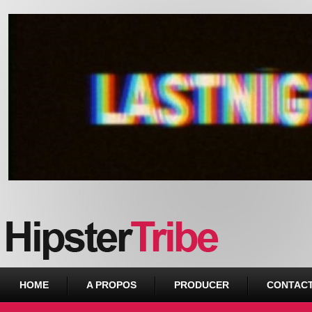
Urban webzine from Downtown
HOME
A PROPOS
PRODUCER
CONTAC