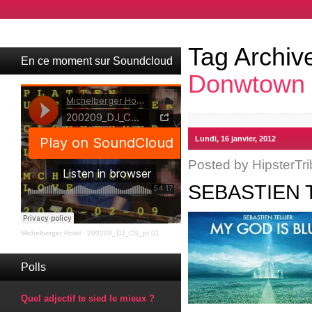
Tag Archiv
En ce moment sur Soundcloud
Donwtown
Lundi, 16 janvier, 2012
Posted by
HipsterTri
SEBASTIEN 
Michelberger Hotel
·
200209_DJ_CS_pt.01
Polls
Quel adjectif te sied le mieux ?