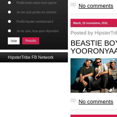
Plutôt bobo dans mon genre
No comments
Je me suis perdu en chemin
Plutôt hipster semblerait-il
Mardi, 15 novembre, 2011
Je ne sais, trop quoi répondre
Posted by
HipsterTri
Results
BEASTIE BO
YOORONYAA
HipsterTribe FB Network
No comments