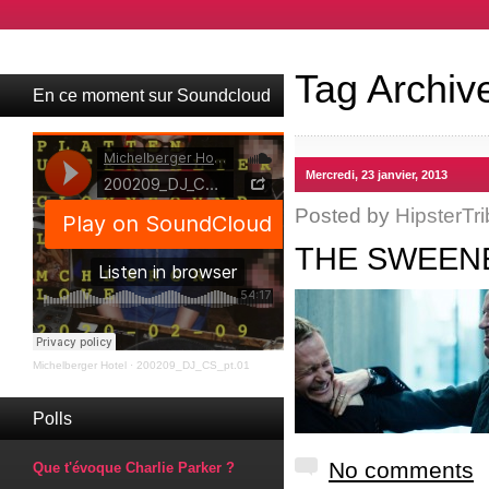
Tag Archiv
En ce moment sur Soundcloud
Mercredi, 23 janvier, 2013
Posted by
HipsterTri
THE SWEENE
Michelberger Hotel
·
200209_DJ_CS_pt.01
Polls
No comments
Que t'évoque Charlie Parker ?