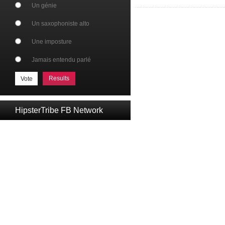
Un génie
Un saxophoniste alto
Une imposture
Jamais entendu parlé
Results
HipsterTribe FB Network