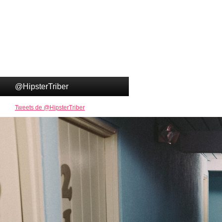
@HipsterTriber
Tweets de @HipsterTriber