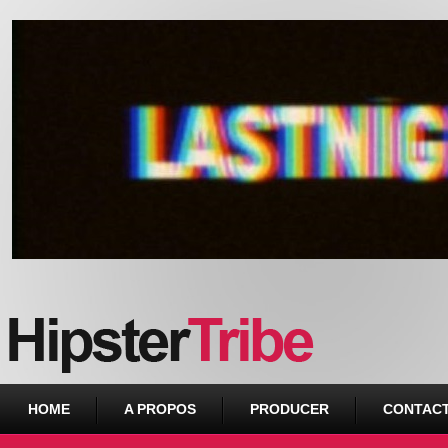
Urban webzine from Downtown
HOME
A PROPOS
PRODUCER
CONTAC