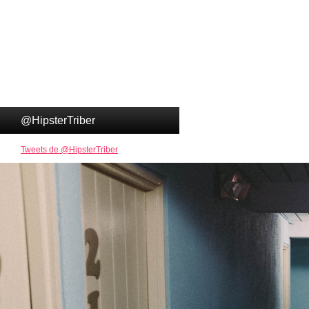
@HipsterTriber
Tweets de @HipsterTriber