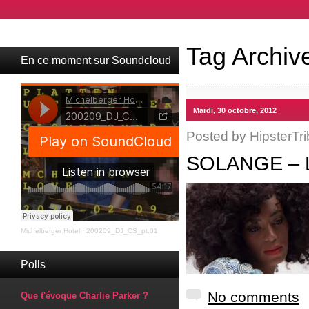
Tag Archiv
En ce moment sur Soundcloud
Mardi, 30 octobre, 2012
Posted by
HipsterTri
SOLANGE – 
Michelberger Hotel
·
200209_DJ_CS_pt.01
Polls
No comments
Que t'évoque Charlie Parker ?