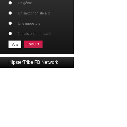
Un génie
Un saxophoniste alto
Une imposture
Jamais entendu parlé
Results
HipsterTribe FB Network