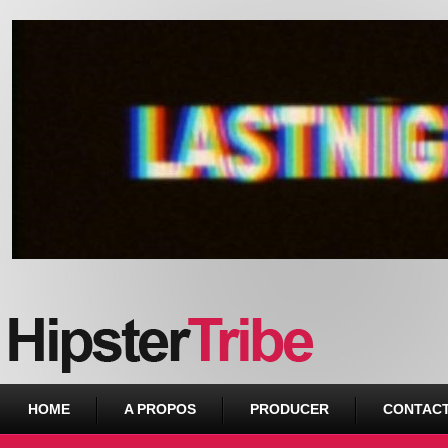
Urban webzine from Downtown
HOME
A PROPOS
PRODUCER
CONTAC