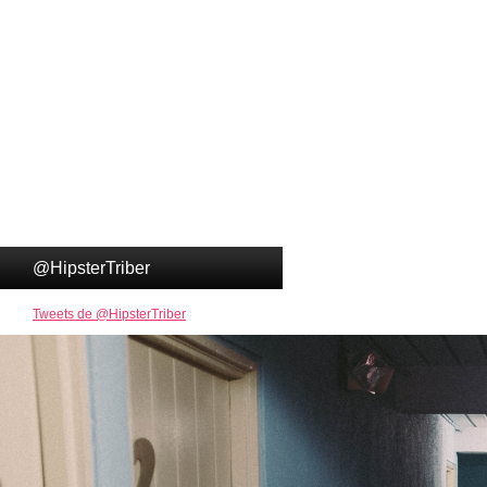
@HipsterTriber
Tweets de @HipsterTriber