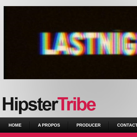
Urban webzine from Downtown
HOME
A PROPOS
PRODUCER
CONTAC