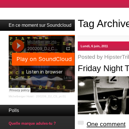
Tag Archiv
En ce moment sur Soundcloud
Lundi, 6 juin, 2011
Posted by
HipsterTri
Friday Night
Michelberger Hotel
·
200209_DJ_CS_pt.01
Polls
One comment
Quelle marque adules-tu ?