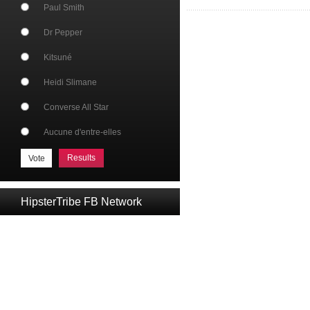
Paul Smith
Dr Pepper
Kitsuné
Heidi Slimane
Converse All Star
Aucune d'entre-elles
Results
HipsterTribe FB Network