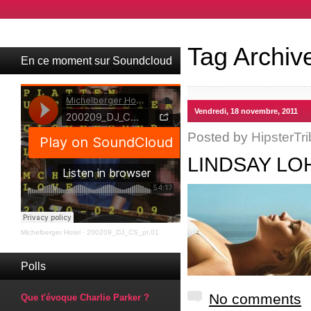
Tag Archiv
En ce moment sur Soundcloud
Vendredi, 18 novembre, 2011
Posted by
HipsterTri
LINDSAY LO
Michelberger Hotel
·
200209_DJ_CS_pt.01
Polls
No comments
Que t'évoque Charlie Parker ?