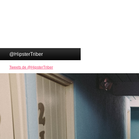
@HipsterTriber
Tweets de @HipsterTriber