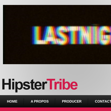
Urban webzine from Downtown
HOME
A PROPOS
PRODUCER
CONTAC