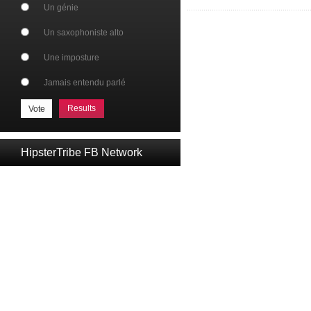
Un génie
Un saxophoniste alto
Une imposture
Jamais entendu parlé
Results
HipsterTribe FB Network