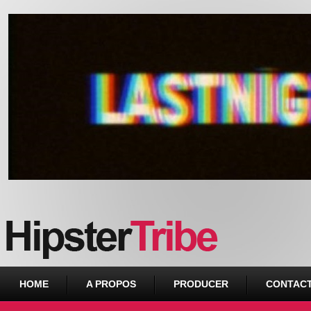
Urban webzine from Downtown
HOME
A PROPOS
PRODUCER
CONTAC