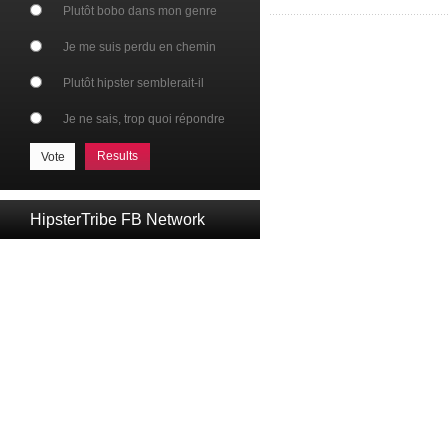
Plutôt bobo dans mon genre
Je me suis perdu en chemin
Plutôt hipster semblerait-il
Je ne sais, trop quoi répondre
Results
HipsterTribe FB Network