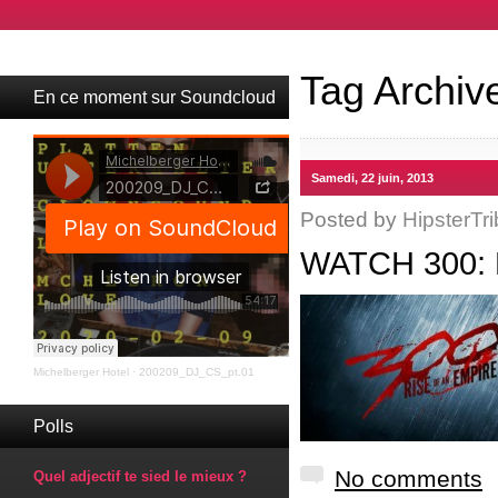
Tag Archiv
En ce moment sur Soundcloud
Samedi, 22 juin, 2013
Posted by
HipsterTri
WATCH 300:
Michelberger Hotel
·
200209_DJ_CS_pt.01
Polls
No comments
Quel adjectif te sied le mieux ?