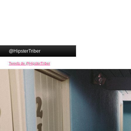
@HipsterTriber
Tweets de @HipsterTriber