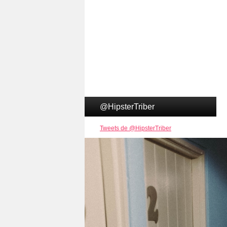
@HipsterTriber
Tweets de @HipsterTriber