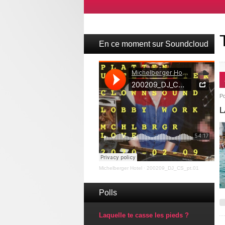
En ce moment sur Soundcloud
P
L
Michelberger Hotel
·
200209_DJ_CS_pt.01
Polls
Laquelle te casse les pieds ?