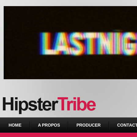
Urban webzine from Downtown
HOME
A PROPOS
PRODUCER
CONTAC