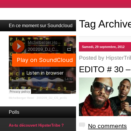
Tag Archiv
En ce moment sur Soundcloud
Samedi, 29 septembre, 2012
Posted by
HipsterTri
EDITO # 30
Michelberger Hotel
·
200209_DJ_CS_pt.01
Polls
No comments
As-tu découvert HipsterTribe ?