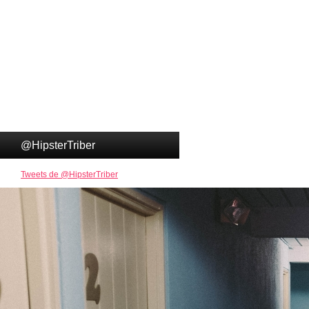
@HipsterTriber
Tweets de @HipsterTriber