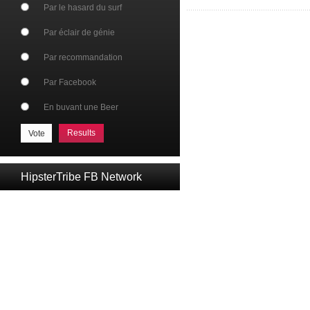
Par le hasard du surf
Par éclair de génie
Par recommandation
Par Facebook
En buvant une Beer
Results
HipsterTribe FB Network