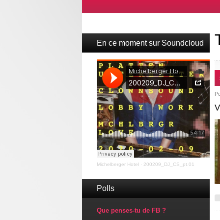
En ce moment sur Soundcloud
P
V
Michelberger Hotel
·
200209_DJ_CS_pt.01
Polls
Que penses-tu de FB ?