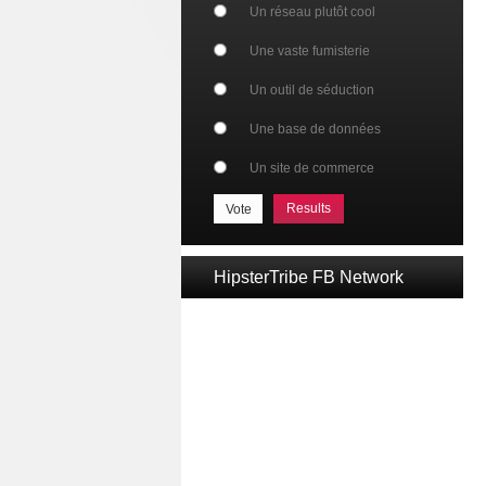
Un réseau plutôt cool
Une vaste fumisterie
Un outil de séduction
Une base de données
Un site de commerce
Results
HipsterTribe FB Network