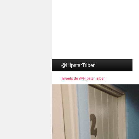
@HipsterTriber
Tweets de @HipsterTriber