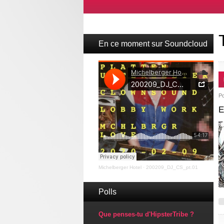
En ce moment sur Soundcloud
P
E
Michelberger Hotel
·
200209_DJ_CS_pt.01
Polls
Que penses-tu d'HipsterTribe ?