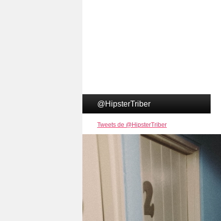
@HipsterTriber
Tweets de @HipsterTriber