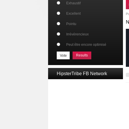
Exhaustif
Excellent
P
N
Pointu
Irrévérencieux
Peut être encore optimisé
Results
HipsterTribe FB Network