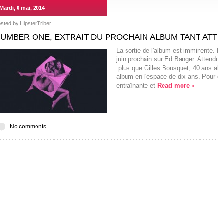
Mardi, 6 mai, 2014
osted by
HipsterTriber
UMBER ONE, EXTRAIT DU PROCHAIN ALBUM TANT AT
La sortie de l'album est imminente. 
juin prochain sur Ed Banger. Atten
plus que Gilles Bousquet, 40 ans ak
album en l'espace de dix ans. Pour c
entraînante et
Read more
>
No comments