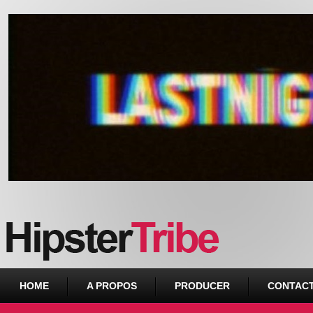
Urban webzine from Downtown
HOME
A PROPOS
PRODUCER
CONTAC