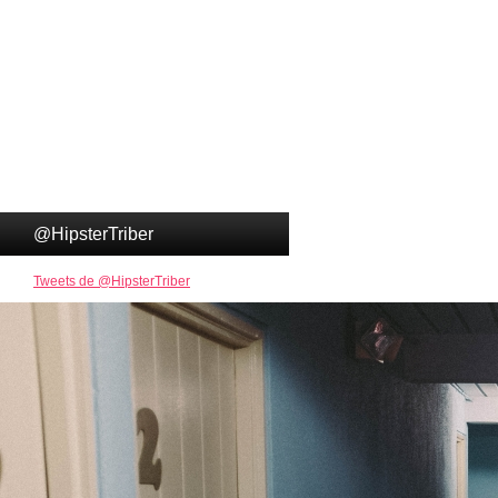
@HipsterTriber
Tweets de @HipsterTriber