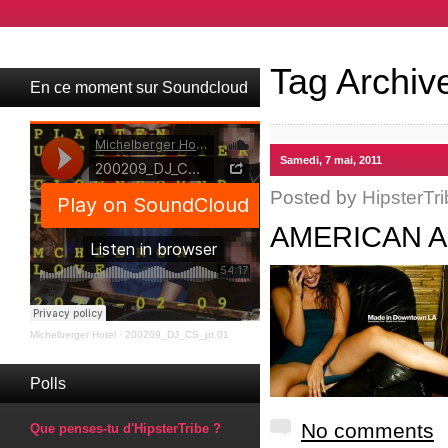
Tag Archiv
En ce moment sur Soundcloud
Samedi, 7 mai, 2011
Posted by
HipsterTri
AMERICAN 
Michelberger Hotel
·
200209_DJ_CS_pt.01
Polls
No comments
Que penses-tu d'HipsterTribe ?