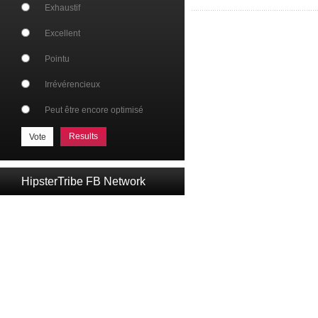
Exhaustif
Excellent
Pointu
Irrévérencieux
Peut être encore optimisé
Results
HipsterTribe FB Network