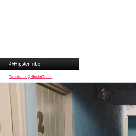
@HipsterTriber
Tweets de @HipsterTriber