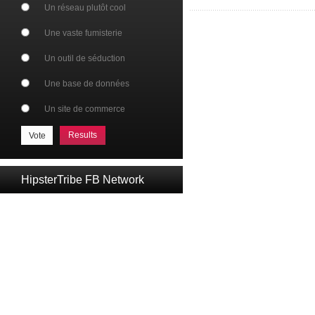
Un réseau plutôt cool
Une vaste fumisterie
Un outil de séduction
Une base de données
Un site de commerce
Results
HipsterTribe FB Network