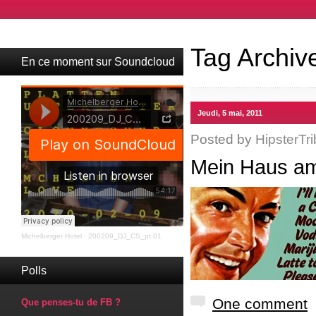
Tag Archiv
En ce moment sur Soundcloud
Jeudi, 5 mai, 2011
Posted by
HipsterTri
Mein Haus am
Michelberger Hotel
·
200209_DJ_CS_pt.01
Polls
One comment
Que penses-tu de FB ?