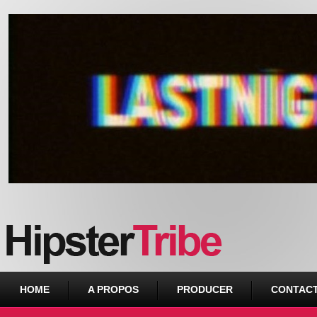
Urban webzine from Downtown
HOME
A PROPOS
PRODUCER
CONTAC