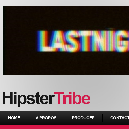
Urban webzine from Downtown
HOME
A PROPOS
PRODUCER
CONTAC