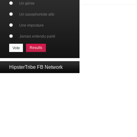
Un génie
Un saxophoniste alto
Une imposture
Jamais entendu parlé
Results
HipsterTribe FB Network