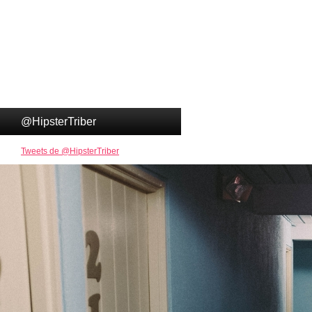
@HipsterTriber
Tweets de @HipsterTriber