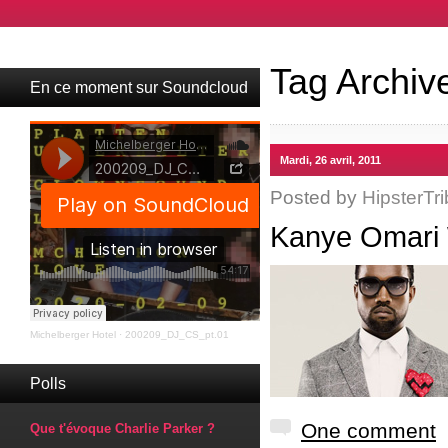
Tag Archiv
En ce moment sur Soundcloud
Mardi, 26 avril, 2011
Posted by
HipsterTri
Kanye Omari W
Michelberger Hotel
·
200209_DJ_CS_pt.01
Polls
One comment
Que t'évoque Charlie Parker ?